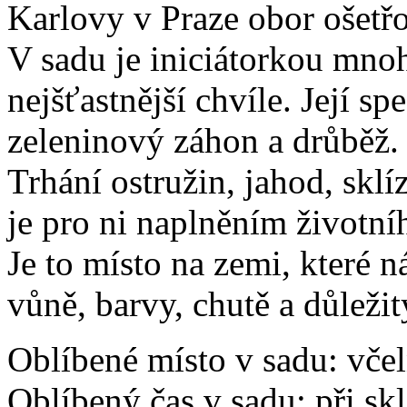
Karlovy v Praze obor ošetřo
V sadu je iniciátorkou mno
nejšťastnější chvíle. Její sp
zeleninový záhon a drůběž. 
Trhání ostružin, jahod, sklí
je pro ni naplněním životní
Je to místo na zemi, které 
vůně, barvy, chutě a důležit
Oblíbené místo v sadu: včel
Oblíbený čas v sadu: při skl