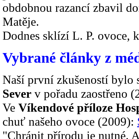
obdobnou razancí zbavil d
Matěje.
Dodnes sklízí L. P. ovoce, k
Vybrané články z méd
Naší první zkušeností bylo 
Sever
v pořadu zaostřeno (
Ve
Víkendové příloze Hos
chuť našeho ovoce (2009):
"Chránit přírodu je nutné. A 