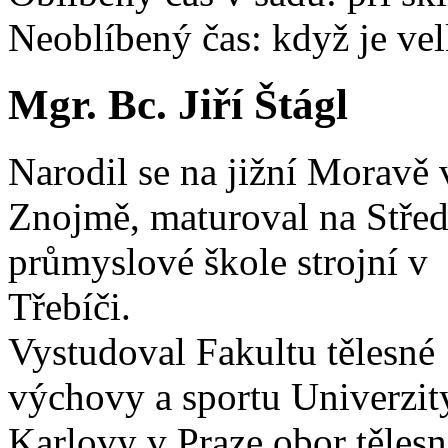
Neoblíbený čas: když je velk
Mgr. Bc. Jiří Štágl
Narodil se na jižní Moravě 
Znojmě, maturoval na Střed
průmyslové škole strojní v
Třebíči.
Vystudoval Fakultu tělesné
výchovy a sportu Univerzit
Karlovy v Praze obor tělesn