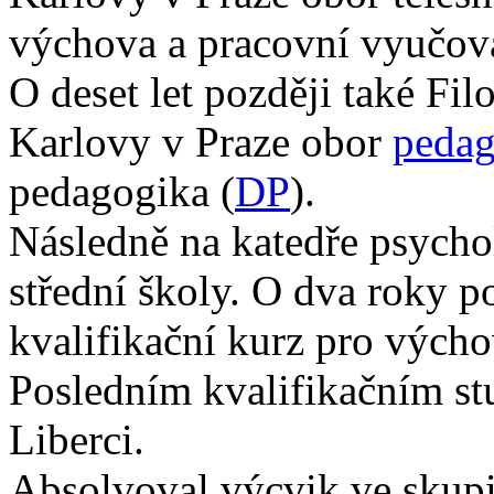
výchova a pracovní vyučov
O deset let později také Fil
Karlovy v Praze obor
pedag
pedagogika (
DP
).
Následně na katedře psychol
střední školy. O dva roky po
kvalifikační kurz pro vých
Posledním kvalifikačním st
Liberci.
Absolvoval výcvik ve skupi