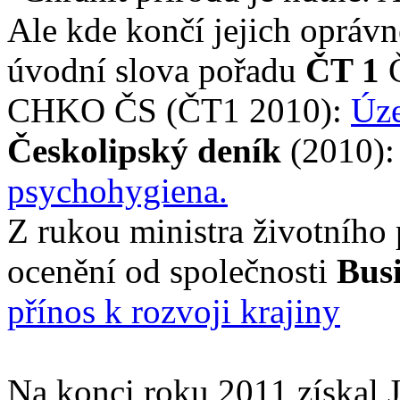
Ale kde končí jejich oprávn
úvodní slova pořadu
ČT 1
Č
CHKO ČS (ČT1 2010):
Úze
Českolipský deník
(2010)
psychohygiena.
Z rukou ministra životního p
ocenění od společnosti
Bus
přínos k rozvoji krajiny
Na konci roku 2011 získal Ji