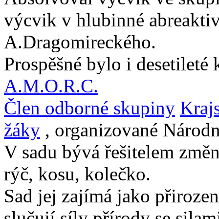
výcvik v hlubinné abreaktiv
A.Dragomireckého.
Prospěšné bylo i desetileté
A.M.O.R.C.
Člen odborné skupiny
Kraj
žáky
, organizované Národn
V sadu bývá řešitelem změn.
rýč, kosu, kolečko.
Sad jej zajímá jako přirozen
slučují síly přírody se silam