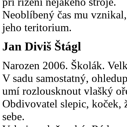
při řízení nějakého stroje.
Neoblíbený čas mu vznikal, 
jeho teritorium.
Jan Diviš Štágl
Narozen 2006. Školák. Velk
V sadu samostatný, ohledup
umí rozlousknout vlašký oře
Obdivovatel slepic, koček, 
sebe.